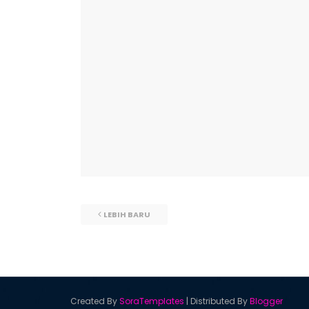
LEBIH BARU
Created By
SoraTemplates
| Distributed By
Blogger