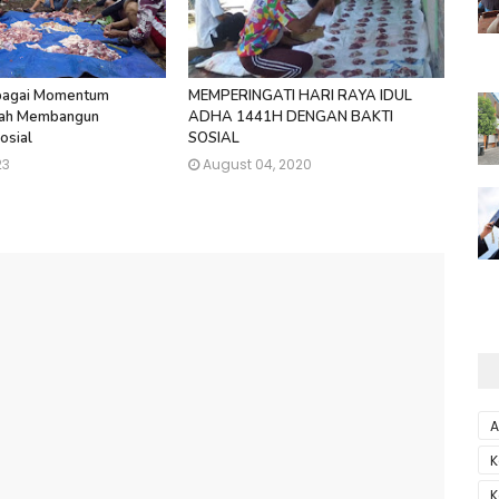
ebagai Momentum
MEMPERINGATI HARI RAYA IDUL
ah Membangun
ADHA 1441H DENGAN BAKTI
osial
SOSIAL
23
August 04, 2020
A
K
K