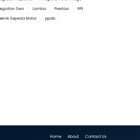
egiatan Seni
Lomba
Prestasi
RPL
eknik Sepeda Motor
ppdb
Home
About
Contact Us