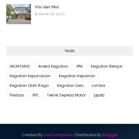
Visi dan Misi
Maret 08, 2023
TAGS
AKUNTANSI
Aneka Kegiatan
IPM
Kegiatan Belajar
Kegiatan Kepanduan
Kegiatan Keputrian
Kegiatan Olah Raga
Kegiatan Seni
Lomba
Prestasi
RPL
Teknik Sepeda Motor
ppdb
Created By
SoraTemplates
| Distributed By
Blogger