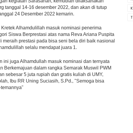
an kegiatan Sarasahan, kemudian dilaksanakan
g tanggal 14-16 desember 2022, dan akan di tutup
K
tanggal 24 Desember 2022 kemarin.
T
Kretek Alhamdulillah masuk nominasi penerima
ori Siswa Berprestasi atas nama Reva Ariana Puspita
 meraih prestasi pada bisa seni bela diri baik nasional
hamdulillah selalu mendapat juara 1.
ini juga Alhamdullah masuk nominasi dan ternyata
ikan Berkemajuan dalam rangka Semarak Muswil PWM
sebesar 5 juta rupiah dan gratis kuliah di UMY,
ah, Ibu RR Uning Suciasih, S.Pd., "Semoga bisa
n-temannya"