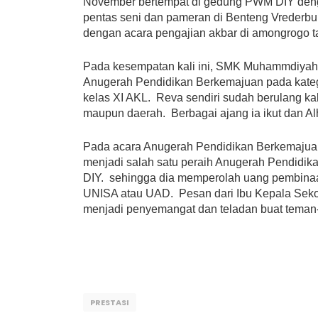
November bertempat di gedung PWM DIY deng
pentas seni dan pameran di Benteng Vrederbur
dengan acara pengajian akbar di amongrogo 
Pada kesempatan kali ini, SMK Muhammdiyah 
Anugerah Pendidikan Berkemajuan pada kateg
kelas XI AKL. Reva sendiri sudah berulang kali
maupun daerah. Berbagai ajang ia ikut dan Al
Pada acara Anugerah Pendidikan Berkemajuan 
menjadi salah satu peraih Anugerah Pendid
DIY. sehingga dia memperolah uang pembinaan 
UNISA atau UAD. Pesan dari Ibu Kepala Sekol
menjadi penyemangat dan teladan buat tema
PRESTASI